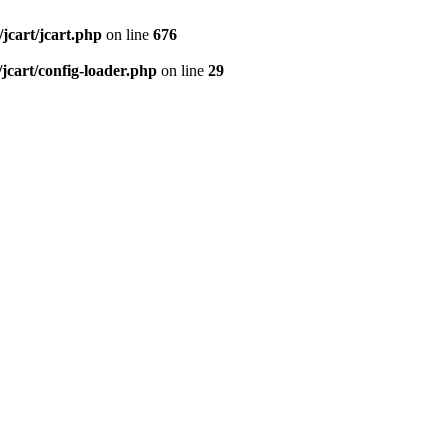
/jcart/jcart.php
on line
676
/jcart/config-loader.php
on line
29