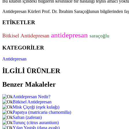
Bu kitabın içindeki bilgilerin kesinlikle bir hastalığı teşhis amacı yokt
Antidepresan Kürleri Prof. Dr. İbrahim Saraçoğlunun bilgilerinden fay
ETİKETLER
antidepresan
Bitkisel Antidepresan
saraçoğlu
KATEGORİLER
Antidepresan
İLGİLİ ÜRÜNLER
Benzer Makaleler
Antidepresan Nedir?
Bitkisel Antidepresan
Misk Çiçeği (eşek kulağı)
Papatya (matricaria chamomilla)
Safran (zaferan)
Turunç (citrus aurantium)
Yılan Yastığı (dana ayağı)