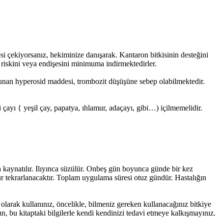
si çekiyorsanız, hekiminize danışarak. Kantaron bitkisinin desteğini
e riskini veya endişesini minimuma indirmektedirler.
bulunan hyperosid maddesi, trombozit düşüşüne sebep olabilmektedir.
ayı { yeşil çay, papatya, ıhlamur, adaçayı, gibi…) içilmemelidir.
ika kaynatılır. Ilıyınca süzülür. Onbeş gün boyunca günde bir kez
ür tekrarlanacaktır. Toplam uygulama süresi otuz gündür. Hastalığın
larak kullanınız, öncelikle, bilmeniz gereken kullanacağınız bitkiye
, bu kitaptaki bilgilerle kendi kendinizi tedavi etmeye kalkışmayınız.