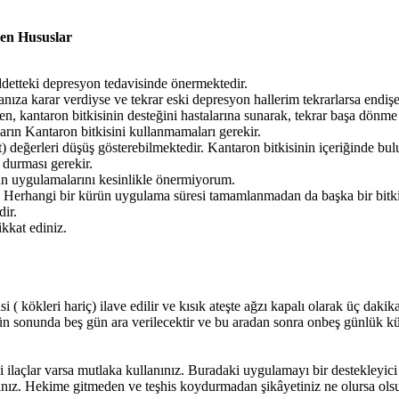
en Hususlar
etteki depresyon tedavisinde önermektedir.
ıza karar verdiyse ve tekrar eski depresyon hallerim tekrarlarsa endişe
ken, kantaron bitkisinin desteğini hastalarına sunarak, tekrar başa dönm
arın Kantaron bitkisini kullanmamaları gerekir.
et) değerleri düşüş gösterebilmektedir. Kantaron bitkisinin içeriğinde 
 durması gerekir.
an uygulamalarını kesinlikle önermiyorum.
 Herhangi bir kürün uygulama süresi tamamlanmadan da başka bir bitki ç
ir.
kkat ediniz.
i ( kökleri hariç) ilave edilir ve kısık ateşte ağzı kapalı olarak üç dak
gün sonunda beş gün ara verilecektir ve bu aradan sonra onbeş günlük k
açlar varsa mutlaka kullanınız. Buradaki uygulamayı bir destekleyici o
ınız. Hekime gitmeden ve teşhis koydurmadan şikâyetiniz ne olursa olsun