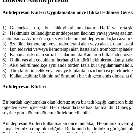
Antidepresan Kürleri Uygulamadan önce Dikkat Edilmesi Gerek
1) Geleneksel tıp, bu bitkiyi kullanmaktadır. Hafif ve orta şidd
2) Hekiminiz kullandığınız antidepresan ilacınızı yavaş yavaş azaltman
alabilirsiniz. Avrupa’da çok sayıda hekim antidepresan ilaçları azaltır
3) özellikle kemoterapi veya radyoterapi alan veya alacak olan hastal
4) Işın tedavisi ve/veya kemoterapi alan hastalarda trombozit (platel
5) Kanama riski olan siroz hastalarının da Kantaron bitkisinden uzak
6) Oniki yaş altı çocukların herhangi bir kürü hekimlerine danışmad
7) Aksi belirtilmedikçe aynı anda birden fazla kür uygulanmamalıdır.
8) Tüm kürlerin çelik veya emaye kaplarda hazırlanması gerekmekted
9) Kullanacağınız bitkinin raf ömrünün bir yılı geçmemiş olmasına di
Antidepresan Kürleri
Bir bardak kaynamakta olan klorsuz suya bir tatlı kaşığı kantaron bitkis
öğleden evvel içilecektir. Her defasında taze hazırlanmalıdır. Onbeş 
seyrine göre dönem dönem kür tekrar edilebilir.
Antidepresan Kürleri kullanmadan önce mutlaka; Hekiminizin verdiği il
karşı alerjinizin olup olmadığıdır. Bu konuda hekiminizin görüşünü al