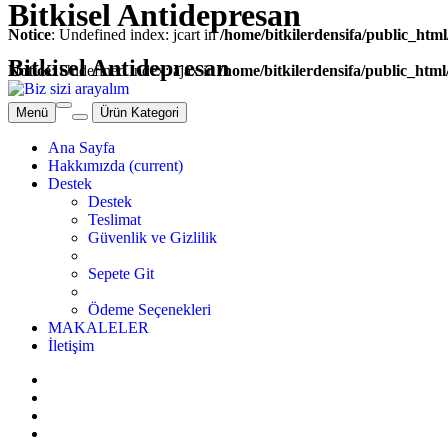
Bitkisel Antidepresan
Notice
: Undefined index: jcart in
/home/bitkilerdensifa/public_html
Bitkisel Antidepresan
Notice
: Undefined index: ajax in
/home/bitkilerdensifa/public_html
Menü
Ürün Kategori
Ana Sayfa
Hakkımızda
(current)
Destek
Destek
Teslimat
Güvenlik ve Gizlilik
Sepete Git
Ödeme Seçenekleri
MAKALELER
İletişim