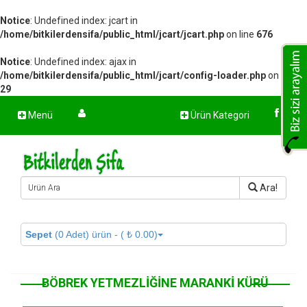
Notice
: Undefined index: jcart in
/home/bitkilerdensifa/public_html/jcart/jcart.php
on line
676
Notice
: Undefined index: ajax in
/home/bitkilerdensifa/public_html/jcart/config-loader.php
on line
29
Menü
Ürün Kategori
Ara!
Sepet
(0 Adet) ürün - ( ₺ 0.00)
BÖBREK YETMEZLIĞINE MARANKI KÜRÜ