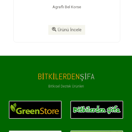
Agraflı Bel Korse
N
Ürünü İncele
BITKILERDEN
ŞIFA
Bitkisel Destek Ürünleri