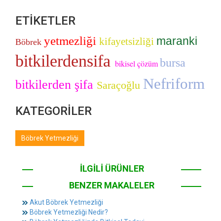
ETİKETLER
yetmezliği
maranki
kifayetsizliği
Böbrek
bitkilerdensifa
bursa
bikisel çözüm
Nefriform
bitkilerden şifa
Saraçoğlu
KATEGORİLER
Böbrek Yetmezliği
İLGİLİ ÜRÜNLER
BENZER MAKALELER
Akut Böbrek Yetmezliği
Böbrek Yetmezliği Nedir?