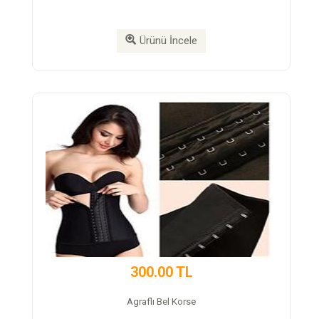
Ürünü İncele
Ürünü
300.00 TL
350.0
Agraflı Bel Korse
Neroxtea D