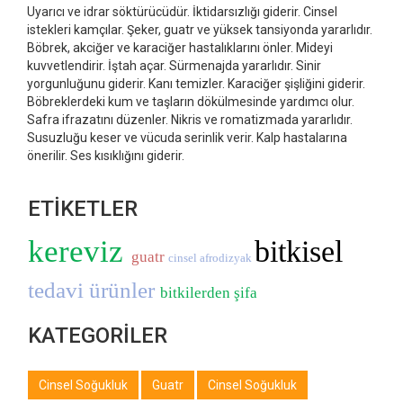
Uyarıcı ve idrar söktürücüdür. İktidarsızlığı giderir. Cinsel
istekleri kamçılar. Şeker, guatr ve yüksek tansiyonda yararlıdır.
Böbrek, akciğer ve karaciğer hastalıklarını önler. Mideyi
kuvvetlendirir. İştah açar. Sürmenajda yararlıdır. Sinir
yorgunluğunu giderir. Kanı temizler. Karaciğer şişliğini giderir.
Böbreklerdeki kum ve taşların dökülmesinde yardımcı olur.
Safra ifrazatını düzenler. Nikris ve romatizmada yararlıdır.
Susuzluğu keser ve vücuda serinlik verir. Kalp hastalarına
önerilir. Ses kısıklığını giderir.
ETİKETLER
kereviz
bitkisel
guatr
cinsel afrodizyak
tedavi ürünler
bitkilerden şifa
KATEGORİLER
Cinsel Soğukluk
Guatr
Cinsel Soğukluk