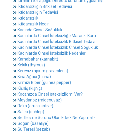
İbrahim Saraçoğlu Dereotu kürünün uygulanışı:
İktidarsızlığın Bitkisel Tedavisi
İktidarsızlığın Tedavisi
İktidarsızlık
İktidarsızlık Nedir
Kadında Cinsel Soğukluk
Kadınlarda Cinsel İsteksizliğe Maranki Kürü
Kadınlarda Cinsel İsteksizlik Bitkisel Tedavi
Kadınlarda Cinsel İsteksizlik Cinsel Soğukluk
Kadınlarda Cinsel İsteksizlik Nedenleri
Karnabahar (karnabit)
Kekik (thymus)
Kereviz (apium graveolens)
Kına Ağacı (hınna)
Kırmızı Biber (guinea pepper)
Kişniş (kişniç)
Kocanızda Cinsel İsteksizlik mi Var?
Maydanoz (midenuvaz)
Roka (eruca sative)
Salep (sahlep)
Sertleşme Sorunu Olan Erkek Ne Yapmalı?
Soğan (basaliye)
Su Teresi (sezab)