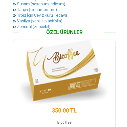
Susam (sesanum indicum)
Tarçın (cinnamomum)
Troid İçin Ceviz Kürü Tedavisi
Vanilya (vanilia planifolia)
Zencefil (zencebil)
ÖZEL ÜRÜNLER
350.00 TL
450.0
Bicoffee
Trex Det