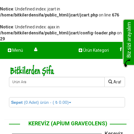
Notice
: Undefined index: jcart in
/home/bitkilerdensifa/public_html/jcart/jcart.php
on line
676
Notice
: Undefined index: ajax in
/home/bitkilerdensifa/public_html/jcart/config-loader.php
on line
29
Menü
Ürün Kategori
Ara!
Sepet
(0 Adet) ürün - ( ₺ 0.00)
KEREVIZ (APIUM GRAVEOLENS)
Kereviz