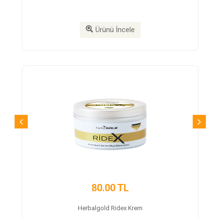
Ürünü İncele
Ürünü
80.00 TL
350.0
rbalgold Ridex Krem
Trex Cap Takvi