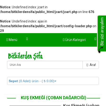
Notice
: Undefined index: jcart in
/home/bitkilerdensifa/public_html/jcart/jcart.php
on line
676
Notice
: Undefined index: ajax in
/home/bitkilerdensifa/public_html/jcart/config-loader.php
on line
29
Menü
Ürün Kategori
Ara!
Sepet
(0 Adet) ürün - ( ₺ 0.00)
KUŞ EKMEĞI (ÇOBAN DAĞARCIĞI)
Kuş Ekmeği (çoban