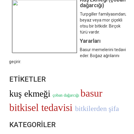
dağarcığı)
Turpgiller familyasından;
beyaz veya mor çiçekli
otsu bir bitkidir. Birçok
türü vardır.
Yararları
Basur memelerini tedavi
eder. Boğaz ağrılarını
geçirir.
ETİKETLER
basur
kuş ekmeği
çoban dağarcığı
bitkisel tedavisi
bitkilerden şifa
KATEGORİLER