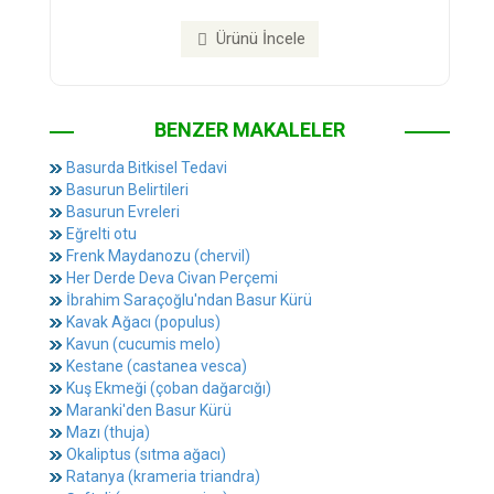
Ürünü İncele
BENZER MAKALELER
Basurda Bitkisel Tedavi
Basurun Belirtileri
Basurun Evreleri
Eğrelti otu
Frenk Maydanozu (chervil)
Her Derde Deva Civan Perçemi
İbrahim Saraçoğlu'ndan Basur Kürü
Kavak Ağacı (populus)
Kavun (cucumis melo)
Kestane (castanea vesca)
Kuş Ekmeği (çoban dağarcığı)
Maranki'den Basur Kürü
Mazı (thuja)
Okaliptus (sıtma ağacı)
Ratanya (krameria triandra)