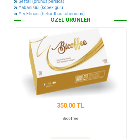
Şeftali (prunus persica)
Yabani Gül (köpek gülü
Yer Elması (helianthus tuberosus)
ÖZEL ÜRÜNLER
450.00 TL
Trex Detox Tea