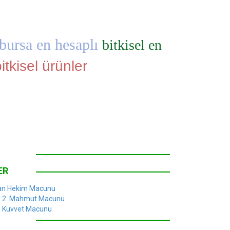
bursa en hesaplı
bitkisel en
itkisel ürünler
ER
n Hekim Macunu
n 2. Mahmut Macunu
n Kuvvet Macunu