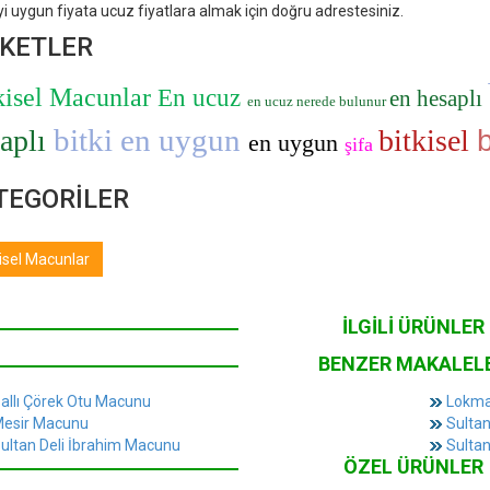
yi uygun fiyata ucuz fiyatlara almak için doğru adrestesiniz.
İKETLER
kisel Macunlar
En ucuz
en hesaplı
en ucuz nerede bulunur
bitki en uygun
aplı
bitkisel
b
en uygun
şifa
TEGORİLER
isel Macunlar
İLGİLİ ÜRÜNLER
BENZER MAKALEL
allı Çörek Otu Macunu
Lokma
esir Macunu
Sulta
ultan Deli İbrahim Macunu
Sulta
ÖZEL ÜRÜNLER