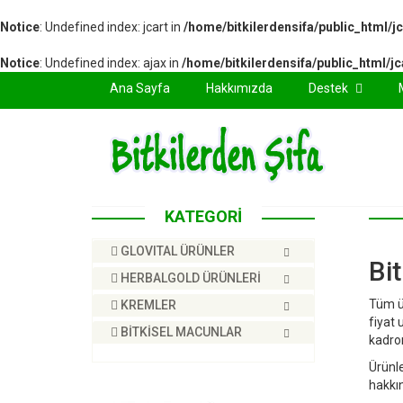
Notice
: Undefined index: jcart in
/home/bitkilerdensifa/public_html/jc
Notice
: Undefined index: ajax in
/home/bitkilerdensifa/public_html/jc
(current)
Ana Sayfa
Hakkımızda
Destek
KATEGORİ
GLOVITAL ÜRÜNLER
Bi
HERBALGOLD ÜRÜNLERİ
Tüm ür
KREMLER
fiyat 
BİTKİSEL MACUNLAR
kadro
Ürünle
hakkın