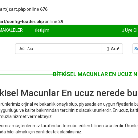
art/jcart.php
on line
676
art/config-loader.php
on line
29
MAKALELER
İletişim
Üye Ol
Ara!
S
BITKISEL MACUNLAR EN UCUZ 
tkisel Macunlar En ucuz nerede bu
ünlerimiz orjinal ve bakanlık onaylı olup, piyasada en uygun fiyatlarla b
uygunluğu ve kalite bakımından tercihiniz olacak ürünlerdir. En ucuz, kalti
muzla hizmet vermekteyiz.
rimiz müşterilerimiz tarafından tecrübe edilen bilinen ürünlerdir. Ürünlerl
da bilgi almak için canlı destek alabilirsiniz.