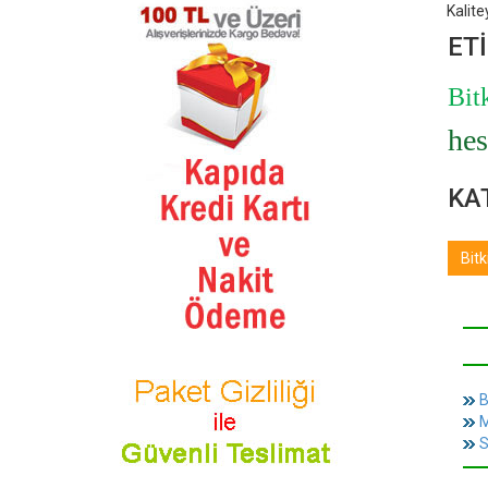
Kalite
ET
Bit
hes
KA
Bitk
B
M
S