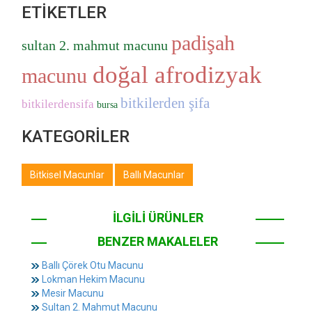
ETİKETLER
padişah
sultan 2. mahmut macunu
doğal afrodizyak
macunu
bitkilerden şifa
bitkilerdensifa
bursa
KATEGORİLER
Bitkisel Macunlar
Ballı Macunlar
İLGİLİ ÜRÜNLER
BENZER MAKALELER
Ballı Çörek Otu Macunu
Lokman Hekim Macunu
Mesir Macunu
Sultan 2. Mahmut Macunu