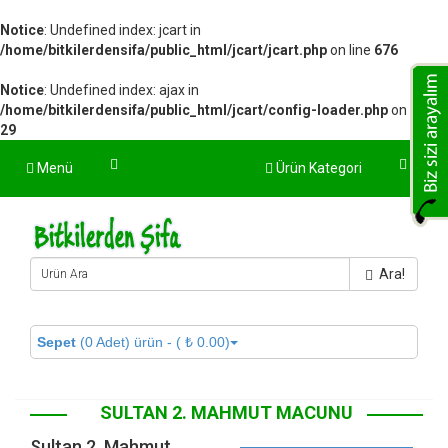
Notice
: Undefined index: jcart in
/home/bitkilerdensifa/public_html/jcart/jcart.php
on line
676
Notice
: Undefined index: ajax in
/home/bitkilerdensifa/public_html/jcart/config-loader.php
on line
29
Menü
Ürün Kategori
Ara!
Sepet
(0 Adet) ürün - ( ₺ 0.00)
SULTAN 2. MAHMUT MACUNU
Sultan 2. Mahmut