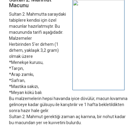
Macunu
Sultan 2. Mahmutta saraydaki
tabiplere kendisi için özel
macunlar hazırlatmıştır. Bu
macununda tarifi aşağıdadır.
Malzemeler
Herbirinden 5′er dirhem (1
dirhem, yaklaşık 3,2 gram)
olmak üzere
*Menekşe kurusu,
*Tarçın,
*Arap zamkı,
*Safran,
*Mastika sakızı,
*Meyan kökü balı.
Bu malzemelerin hepsi havanda iyice dövülür, macun kıvamına
gelinceye kadar gülsuyu ile karıştırılır ve 1 hafta bekletildikten
sonra hazır hale gelir.
Sultan 2. Mahmut gerektiği zaman aç karnına, bir nohut kadar
bu macundan yer ve kuvvetini bulurdu.