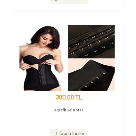
300.00 TL
350
Agraflı Bel Korse
Neroxte
Ürünü İncele
Ür