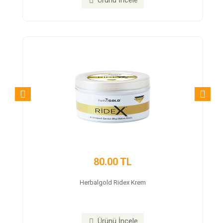
Ürünü İncele
Ür
80.00 TL
350
Herbalgold Ridex Krem
Trex Cap Ta
Ürünü İncele
Ür