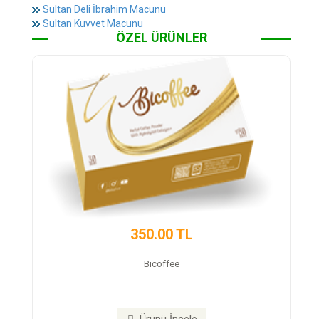
Sultan Deli İbrahim Macunu
Sultan Kuvvet Macunu
ÖZEL ÜRÜNLER
350.00 TL
450
Bicoffee
Trex