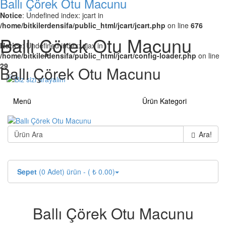
Ballı Çörek Otu Macunu
Notice
: Undefined index: jcart in
/home/bitkilerdensifa/public_html/jcart/jcart.php
on line
676
Ballı Çörek Otu Macunu
Notice
: Undefined index: ajax in
/home/bitkilerdensifa/public_html/jcart/config-loader.php
on line
29
Ballı Çörek Otu Macunu
Menü
Ürün Kategori
Ara!
Sepet
(0 Adet) ürün - ( ₺ 0.00)
Ballı Çörek Otu Macunu