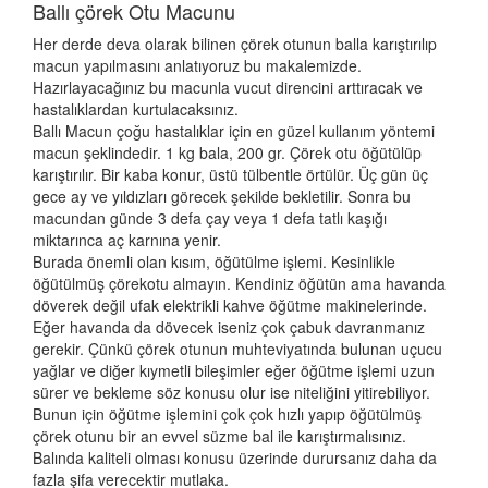
Ballı çörek Otu Macunu
Her derde deva olarak bilinen çörek otunun balla karıştırılıp
macun yapılmasını anlatıyoruz bu makalemizde.
Hazırlayacağınız bu macunla vucut direncini arttıracak ve
hastalıklardan kurtulacaksınız.
Ballı Macun çoğu hastalıklar için en güzel kullanım yöntemi
macun şeklindedir. 1 kg bala, 200 gr. Çörek otu öğütülüp
karıştırılır. Bir kaba konur, üstü tülbentle örtülür. Üç gün üç
gece ay ve yıldızları görecek şekilde bekletilir. Sonra bu
macundan günde 3 defa çay veya 1 defa tatlı kaşığı
miktarınca aç karnına yenir.
Burada önemli olan kısım, öğütülme işlemi. Kesinlikle
öğütülmüş çörekotu almayın. Kendiniz öğütün ama havanda
döverek değil ufak elektrikli kahve öğütme makinelerinde.
Eğer havanda da dövecek iseniz çok çabuk davranmanız
gerekir. Çünkü çörek otunun muhteviyatında bulunan uçucu
yağlar ve diğer kıymetli bileşimler eğer öğütme işlemi uzun
sürer ve bekleme söz konusu olur ise niteliğini yitirebiliyor.
Bunun için öğütme işlemini çok çok hızlı yapıp öğütülmüş
çörek otunu bir an evvel süzme bal ile karıştırmalısınız.
Balında kaliteli olması konusu üzerinde durursanız daha da
fazla şifa verecektir mutlaka.