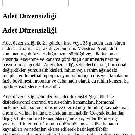
Adet Düzensizliği
Adet Düzensizliği
Adet düzensizliği ile 21 günden kısa veya 35 günden uzun süren
sikluslar anormal olarak değerlendirilir. Menstrual (regl,adet)
kanamanın çok fazla olduğu, uzun sürdüğü veya iki kanama
arasında lekelenme ve kanama görüldüğü durumlarda hekime
başvurulması gerekir. Adet düzensiliği sebepleri olarak, hormonal
değişiklikler, yumurtalık kistleri, rahim veya rahim ağzındaki
polipler, endometrial hiperplazi yani rahim içini döşeyen tabakanın
fazla büyümesi, myomlar ve daha nadir olarak da rahim kanseri bu
tip düzensizliklere yol açabilir.
Adet düzensizliği sebepleri ve adet düzensizliği şekilleri ile,
disfonksiyonel anormal uterus-rahim kanamaları, hormonal
mekanizmalar sonucu oluşan ve uterustan (rahimden) kaynaklanan
anormal vajinal kanama olarak tanımlanabilir. Çok sık kullanılan,
değişik tipte anormal kanamaları içine alan, iyi tariflenmemiş
yuvarlak bir terimdir. Tanının doğruluğu ancak diğer kanama
kaynakları ve nedenleri ekarte edilerek kesinleştirilebilir.
Disfonsiyonel anormal uterin kanama tanısı, öykü, fizik muayene ve