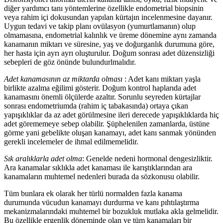
diğer yardımcı tanı yöntemlerine özellikle endometrial biopsinin
veya rahim içi dokusundan yapılan kürtajın incelenmesine dayanır.
Uygun tedavi ve takip planı ovülasyon (yumurtlamanın) olup
olmamasına, endometrial kalınlık ve üreme dönemine aynı zamanda
kanamanın miktarı ve süresine, yaş ve doğurganlık durumuna göre,
her hasta için ayrı ayrı oluşturulur. Doğum sonrası adet düzensizliği
sebepleri de göz önünde bulundurlmalıdır.
Adet kanamasının az miktarda olması
: Adet kanı miktarı yaşla
birlikte azalma eğilimi gösterir. Doğum kontrol haplarıda adet
kanamasını önemli ölçülerde azaltır. Sorunlu seyreden kürtajlar
sonrası endometriumda (rahim iç tabakasında) ortaya çıkan
yapışıklıklar da az adet görülmesine ileri derecede yapışıklıklarda hiç
adet görememeye sebep olabilir. Şüphelenilen zamanlarda, üstüne
görme yani gebelikte oluşan kanamayı, adet kanı sanmak yönünden
gerekli incelemeler de ihmal edilmemelidir.
Sık aralıklarla adet olma
: Genelde nedeni hormonal dengesizliktir.
Ara kanamalar sıklıkla adet kanaması ile karıştıklarından ara
kanamaların muhtemel nedenleri burada da sözkonusu olabilir.
Tüm bunlara ek olarak her türlü normalden fazla kanama
durumunda vücudun kanamayı durdurma ve kanı pıhtılaştırma
mekanizmalarındaki muhtemel bir bozukluk mutlaka akla gelmelidir.
Bu özellikle ergenlik döneminde olan ve tüm kanamaları bir