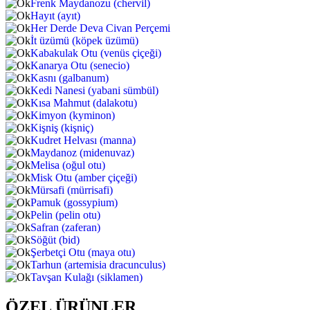
Frenk Maydanozu (chervil)
Hayıt (ayıt)
Her Derde Deva Civan Perçemi
İt üzümü (köpek üzümü)
Kabakulak Otu (venüs çiçeği)
Kanarya Otu (senecio)
Kasnı (galbanum)
Kedi Nanesi (yabani sümbül)
Kısa Mahmut (dalakotu)
Kimyon (kyminon)
Kişniş (kişniç)
Kudret Helvası (manna)
Maydanoz (midenuvaz)
Melisa (oğul otu)
Misk Otu (amber çiçeği)
Mürsafi (mürrisafi)
Pamuk (gossypium)
Pelin (pelin otu)
Safran (zaferan)
Söğüt (bid)
Şerbetçi Otu (maya otu)
Tarhun (artemisia dracunculus)
Tavşan Kulağı (siklamen)
ÖZEL ÜRÜNLER