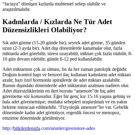
“faciaya” dönüşen kızlarda muhtemel sebep olabilir ve
araştırılmalıdır.
Kadınlarda / Kızlarda Ne Tür Adet
Düzensizlikleri Olabiliyor?
Sık adet görme (15-20 günde bir), seyrek adet görme, 35 günden
uzun (2-3 ayda bir). Adet dışı dönemlerde kanamalar olur, fazla
miktarda adet görebilir, süresi uzayabilir, miktarı çok fazla olabilir, 8-
10 gün devam edebilir, günde 6-12 ped kullanılabilir.
Adet miktarının çok az olması, bu da her zaman patolojik değildir.
Doğum kontrol hapı ve benzeri ilaç kullanan kadınların adet miktarı
azalır, bazı özel hormonlu spirallerde de adet miktarı azalabilir.
Bunun dışındaki dönemlerde adet miktarının azalması nadiren olur.
Adet düzesizliklerinin en ileri boyutu “amenore”de hiç adet
görememe söz konusudur. Eğer bir genç kız 15-16 yaşına gelmiş ve
hala adet görememişse, mutlaka sebepleri araştırılmalı ve en yakın
hekime müracaat edilmelidir. “Fizyolojik amenore”ler var. Gebelik
döneminde kadın adet görmüyor, ergenlik öncesi ve menopoz,
emzirme döneminde görülmüyor.
http://
bitkilerdensifa
.com/urunler/greenstore-ades