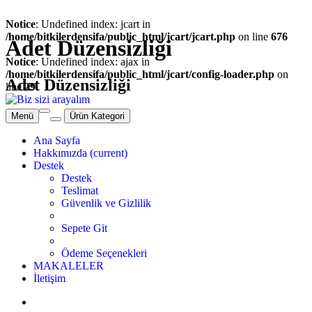
Notice
: Undefined index: jcart in
/home/bitkilerdensifa/public_html/jcart/jcart.php
on line
676
Adet Düzensizliği
Notice
: Undefined index: ajax in
/home/bitkilerdensifa/public_html/jcart/config-loader.php
on
Adet Düzensizliği
line
29
Menü
Ürün Kategori
Ana Sayfa
Hakkımızda
(current)
Destek
Destek
Teslimat
Güvenlik ve Gizlilik
Sepete Git
Ödeme Seçenekleri
MAKALELER
İletişim