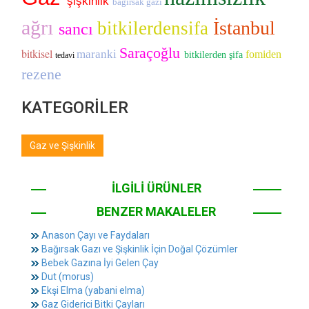
şişkinlik
bağırsak gazı
ağrı
İstanbul
bitkilerdensifa
sancı
Saraçoğlu
bitkisel
maranki
fomiden
bitkilerden şifa
tedavi
rezene
KATEGORİLER
Gaz ve Şişkinlik
İLGİLİ ÜRÜNLER
BENZER MAKALELER
Anason Çayı ve Faydaları
Bağırsak Gazı ve Şişkinlik İçin Doğal Çözümler
Bebek Gazına İyi Gelen Çay
Dut (morus)
Ekşi Elma (yabani elma)
Gaz Giderici Bitki Çayları