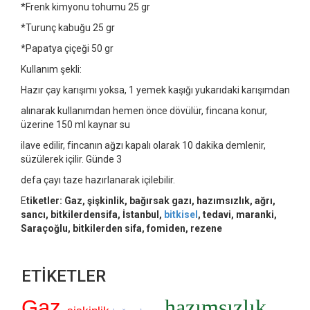
*Frenk kimyonu tohumu 25 gr
*Turunç kabuğu 25 gr
*Papatya çiçeği 50 gr
Kullanım şekli:
Hazır çay karışımı yoksa, 1 yemek kaşığı yukarıdaki karışımdan
alınarak kullanımdan hemen önce dövülür, fincana konur,
üzerine 150 ml kaynar su
ilave edilir, fincanın ağzı kapalı olarak 10 dakika demlenir,
süzülerek içilir. Günde 3
defa çayı taze hazırlanarak içilebilir.
E
tiketler: Gaz, şişkinlik, bağırsak gazı, hazımsızlık, ağrı,
sancı, bitkilerdensifa, İstanbul,
bitkisel
, tedavi, maranki,
Saraçoğlu, bitkilerden sifa, fomiden, rezene
ETİKETLER
hazımsızlık
Gaz