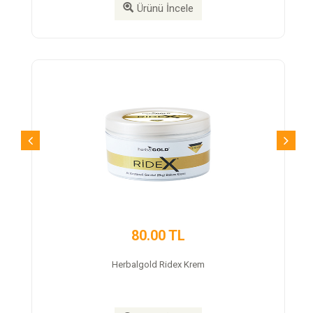
Ürünü İncele
Ürünü İn
80.00 TL
350.00 
lgold Ridex Krem
Trex Cap Takviye 