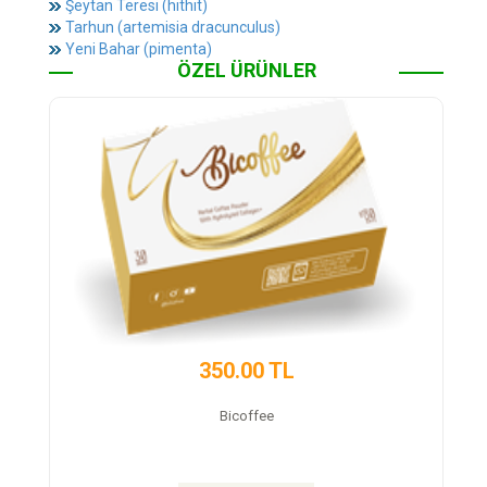
Şeytan Teresi (hıthıt)
Tarhun (artemisia dracunculus)
Yeni Bahar (pimenta)
ÖZEL ÜRÜNLER
50.00 TL
450.00 
Bicoffee
Trex Detox 