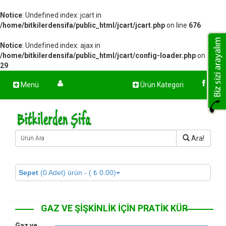
Notice
: Undefined index: jcart in
/home/bitkilerdensifa/public_html/jcart/jcart.php
on line
676
Notice
: Undefined index: ajax in
/home/bitkilerdensifa/public_html/jcart/config-loader.php
on line
29
Menü
Ürün Kategori
Ara!
Sepet
(0 Adet) ürün - ( ₺ 0.00)
GAZ VE ŞIŞKINLIK İÇIN PRATIK KÜR
Gaz ve