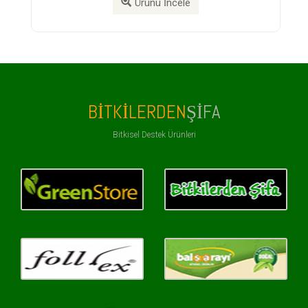
Ürünü İncele
Ürünü İn
BITKILERDEN
ŞIFA
Bitkisel Destek Ürünleri