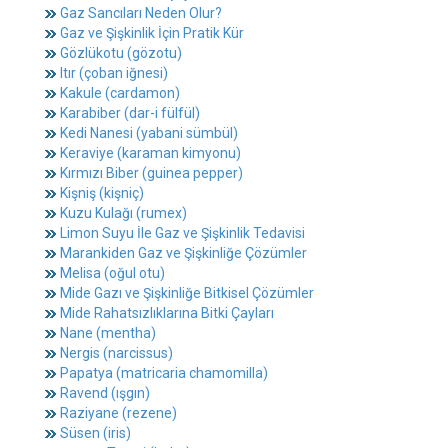
Gaz Sancıları Neden Olur?
Gaz ve Şişkinlik İçin Pratik Kür
Gözlükotu (gözotu)
Itır (çoban iğnesi)
Kakule (cardamon)
Karabiber (dar-i fülfül)
Kedi Nanesi (yabani sümbül)
Keraviye (karaman kimyonu)
Kırmızı Biber (guinea pepper)
Kişniş (kişniç)
Kuzu Kulağı (rumex)
Limon Suyu İle Gaz ve Şişkinlik Tedavisi
Marankiden Gaz ve Şişkinliğe Çözümler
Melisa (oğul otu)
Mide Gazı ve Şişkinliğe Bitkisel Çözümler
Mide Rahatsızlıklarına Bitki Çayları
Nane (mentha)
Nergis (narcissus)
Papatya (matricaria chamomilla)
Ravend (ışgın)
Raziyane (rezene)
Süsen (iris)