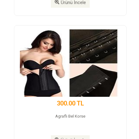
Ürünü İncele
Ürünü İn
00.00 TL
350.00 
aflı Bel Korse
Neroxtea Deto