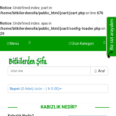
Notice
: Undefined index: jcart in
/home/bitkilerdensifa/public_html/jcart/jcart.php
on line
676
Notice
: Undefined index: ajax in
/home/bitkilerdensifa/public_html/jcart/config-loader.php
on line
29
Menü
Ürün Kategori
Ara!
Sepet
(0 Adet) ürün - ( ₺ 0.00)
KABIZLIK NEDIR?
Kabızlık Nedir?