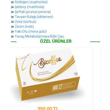
Sütleğen (euphorbia)
Şebboy (matthiola)
Şeftali (prunus persica)
Tavşan Kulağı (siklamen)
Üvez (sorbus)
Üzüm (ineb)
Yakı Otu (mera gülü)
Yavaş Metabolizmaya Bitki Çayı
ÖZEL ÜRÜNLER
450.00 TL