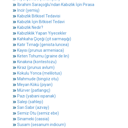
İbrahim Saraçoğlu’ndan Kabızlık İçin Pırasa
İncir (yemiş)
Kabızlık Bitkisel Tedavisi
Kabızlık İçin Bitkisel Tedavi
Kabızlık Nedir?
Kabızlıklık Yapan Yiyecekler
Kahkaha Çiçeği (çit sarmaşığı)
Katır Tırnağı (genista luncea)
Kayısı (prunus armeniaca)
Keten Tohumu (graine de lin)
Kınakına (kontestozu)
Kiraz (prunus avlum)
Kokulu Yonca (melilotus)
Mahmude (bingöz otu)
Meyan Kökü (piyan)
Mürver (patlangıç)
Pazı (yabani ıspanak)
Salep (sahlep)
Sarı Sabır (azvay)
Semiz Otu (semiz ebe)
Sinameki (cassia)
Susam (sesanum indicum)