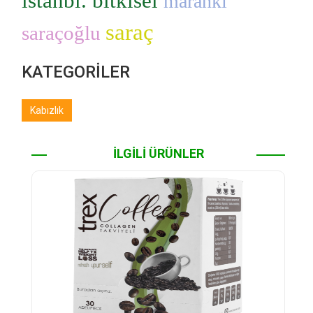
istanbl. bitkisel
maranki
saraç
saraçoğlu
KATEGORİLER
Kabızlık
İLGİLİ ÜRÜNLER