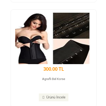
00.00 TL
350.00 
aflı Bel Korse
Neroxtea Deto
Ürünü İncele
Ürünü İn