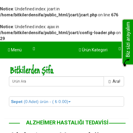
Notice
: Undefined index: jcart in
/home/bitkilerdensifa/public_html/jcart/jcart.php
on line
676
Notice
: Undefined index: ajax in
/home/bitkilerdensifa/public_html/jcart/config-loader.php
on line
29
Menü
Ürün Kategori
Ara!
Sepet
(0 Adet) ürün - ( ₺ 0.00)
ALZHEIMER HASTALIĞI TEDAVISI