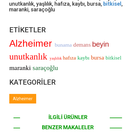
unutkanlık, yaşlılık, hafıza, kaybı, bursa,
bitkisel
,
maranki, saraçoğlu
ETİKETLER
Alzheimer
beyin
demans
bunama
unutkanlık
bursa
hafıza
kaybı
bitkisel
yaşlılık
maranki
saraçoğlu
KATEGORİLER
Alzheimer
İLGİLİ ÜRÜNLER
BENZER MAKALELER