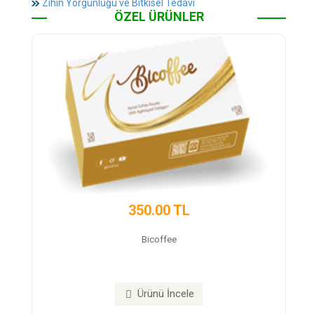
Zihin Yorgunluğu ve Bitkisel Tedavi
ÖZEL ÜRÜNLER
50.00 TL
450.00 
Bicoffee
Trex Detox 
Ürünü İncele
Ürünü İn