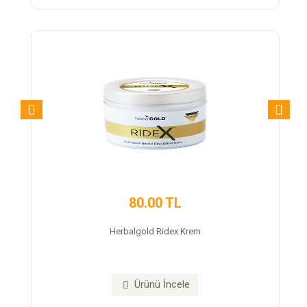
80.00 TL
350.00 
lgold Ridex Krem
Trex Cap Takviye 
Ürünü İncele
Ürünü İn