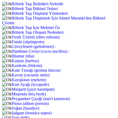
Böbrek Taşı Belirtileri Nelerdir
Böbrek Taşı Bitkisel Tedavi
Böbrek Taşı Düşürme Yöntemleri
Böbrek Taşı Düşürmek İçin Ahmet Maranki'den Bitkisel
Çözüm
Böbrek Taşı İçin Mehmet Öz
Böbrek Taşı Oluşum Nedenleri.
Frenk Üzümü (ribes rubrum)
Funda (süpürgeotu)
Güveyfeneri (gelinfeneri) :
Hindistan Cevizi (cocos nucifera) :
Ihlamur (tilia)
Karpuz (harbuz)
Kasıkotu (fıtıkotu)
Katır Tırnağı (genista luncea)
Kavun (cucumis melo)
Kayışkıran (eşekotu)
Kurt Ayağı (lycopode)
Margarit (çayır kasımpatı)
Muşmula (beş bıyık)
Peygamber Çiçeği (mavi kantoron)
Pırasa (allium porrum)
Soğan (basaliye)
Şalgam (brassica napus)
Turp (hilb)