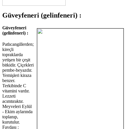
Güveyfeneri (gelinfeneri) :
Güveyfeneri
(gelinfeneri) :
Patlıcangillerden;
kireçli
topraklarda
yetişen bir çeşit
bitkidir. Çiçekleri
pembe-beyazdır.
Yemişleri kiraza
benzer.
Terkibinde C
vitamini vardır.
Lezzeti
acımtıraktır.
Meyveleri Eylül
- Ekim aylarında
toplanıp,
kurutulur.
Faydası :