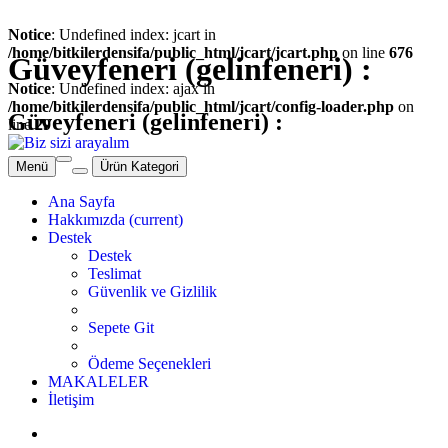
Notice
: Undefined index: jcart in
/home/bitkilerdensifa/public_html/jcart/jcart.php
on line
676
Güveyfeneri (gelinfeneri) :
Notice
: Undefined index: ajax in
/home/bitkilerdensifa/public_html/jcart/config-loader.php
on
Güveyfeneri (gelinfeneri) :
line
29
Menü
Ürün Kategori
Ana Sayfa
Hakkımızda
(current)
Destek
Destek
Teslimat
Güvenlik ve Gizlilik
Sepete Git
Ödeme Seçenekleri
MAKALELER
İletişim