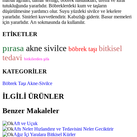
mafsal ağrıları, damar sertliği, böbrek hastalıkları, üremi ve idrar
tutukluğunda yararlıdır. Böbreklerdeki kum ve taşların
düşürülmesine yardımcı olur. Suyu yüzdeki sivilce ve lekelere
yararlıdır. Sinirleri kuvvetlendirir. Kabızlığı giderir. Basur memeleri
için yararlıdır. Arı sokmasında da kullanılır.
ETİKETLER
pırasa
akne sivilce
bitkisel
böbrek taşı
tedavi
bitkilerden şifa
KATEGORİLER
Böbrek Taşı
Akne-Sivilce
İLGİLİ ÜRÜNLER
Benzer Makaleler
Aft ve Uçuk
Aftı Neler Hızlandırır ve Tedavisini Neler Geciktirir
Ağız İçi Yaralara Bitkisel Kürler