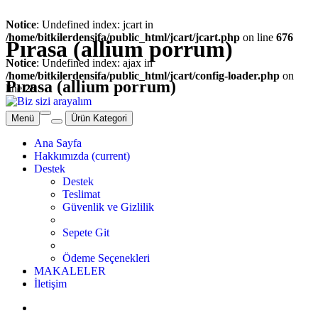
Notice
: Undefined index: jcart in
/home/bitkilerdensifa/public_html/jcart/jcart.php
on line
676
Pırasa (allium porrum)
Notice
: Undefined index: ajax in
/home/bitkilerdensifa/public_html/jcart/config-loader.php
on
Pırasa (allium porrum)
line
29
Menü
Ürün Kategori
Ana Sayfa
Hakkımızda
(current)
Destek
Destek
Teslimat
Güvenlik ve Gizlilik
Sepete Git
Ödeme Seçenekleri
MAKALELER
İletişim