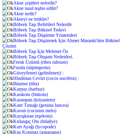
Akne çeşitleri nelerdir?
Akne nasıl teşhis edilir?
Akne nedir?
Akneyi ne tetikler?
Böbrek Taşı Belirtileri Nelerdir
Böbrek Taşı Bitkisel Tedavi
Böbrek Taşı Düşürme Yöntemleri
Böbrek Taşı Düşürmek İçin Ahmet Maranki'den Bitkisel
Çözüm
Böbrek Taşı İçin Mehmet Öz
Böbrek Taşı Oluşum Nedenleri.
Frenk Üzümü (ribes rubrum)
Funda (süpürgeotu)
Güveyfeneri (gelinfeneri) :
Hindistan Cevizi (cocos nucifera) :
Ihlamur (tilia)
Karpuz (harbuz)
Kasıkotu (fıtıkotu)
Kasımpatı (krizantem)
Katır Tırnağı (genista luncea)
Kavun (cucumis melo)
Kayışkıran (eşekotu)
Kırlangıç Otu (hilaliye)
Kurt Ayağı (lycopode)
Kuş Konmaz (asparagus)