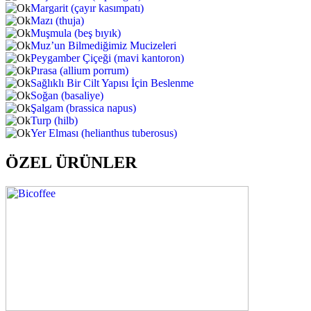
Margarit (çayır kasımpatı)
Mazı (thuja)
Muşmula (beş bıyık)
Muz’un Bilmediğimiz Mucizeleri
Peygamber Çiçeği (mavi kantoron)
Pırasa (allium porrum)
Sağlıklı Bir Cilt Yapısı İçin Beslenme
Soğan (basaliye)
Şalgam (brassica napus)
Turp (hilb)
Yer Elması (helianthus tuberosus)
ÖZEL ÜRÜNLER