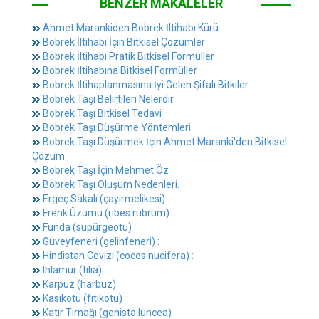
BENZER MAKALELER
Ahmet Marankiden Böbrek İltihabı Kürü
Böbrek İltihabı İçin Bitkisel Çözümler
Böbrek İltihabı Pratik Bitkisel Formüller
Böbrek İltihabına Bitkisel Formüller
Böbrek İltihaplanmasına İyi Gelen Şifalı Bitkiler
Böbrek Taşı Belirtileri Nelerdir
Böbrek Taşı Bitkisel Tedavi
Böbrek Taşı Düşürme Yöntemleri
Böbrek Taşı Düşürmek İçin Ahmet Maranki'den Bitkisel
Çözüm
Böbrek Taşı İçin Mehmet Öz
Böbrek Taşı Oluşum Nedenleri.
Ergeç Sakalı (çayırmelikesi)
Frenk Üzümü (ribes rubrum)
Funda (süpürgeotu)
Güveyfeneri (gelinfeneri) :
Hindistan Cevizi (cocos nucifera) :
Ihlamur (tilia)
Karpuz (harbuz)
Kasıkotu (fıtıkotu)
Katır Tırnağı (genista luncea)