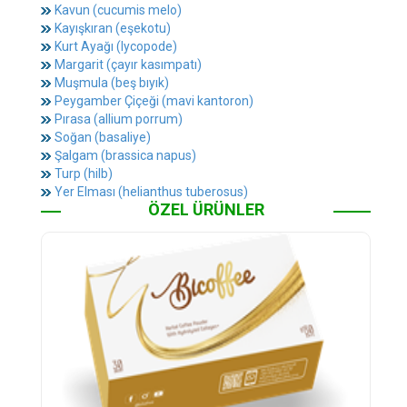
Kavun (cucumis melo)
Kayışkıran (eşekotu)
Kurt Ayağı (lycopode)
Margarit (çayır kasımpatı)
Muşmula (beş bıyık)
Peygamber Çiçeği (mavi kantoron)
Pırasa (allium porrum)
Soğan (basaliye)
Şalgam (brassica napus)
Turp (hilb)
Yer Elması (helianthus tuberosus)
ÖZEL ÜRÜNLER