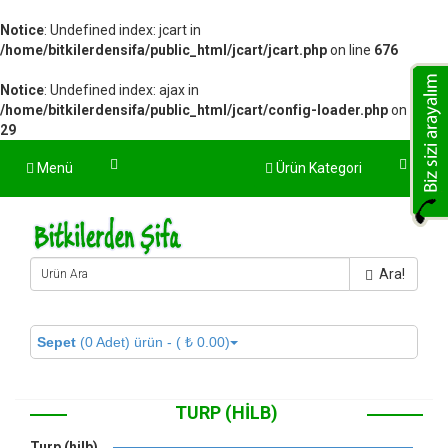
Notice
: Undefined index: jcart in
/home/bitkilerdensifa/public_html/jcart/jcart.php
on line
676
Notice
: Undefined index: ajax in
/home/bitkilerdensifa/public_html/jcart/config-loader.php
on line
29
Menü
Ürün Kategori
Ara!
Sepet
(0 Adet) ürün - ( ₺ 0.00)
TURP (HILB)
Turp (hilb)