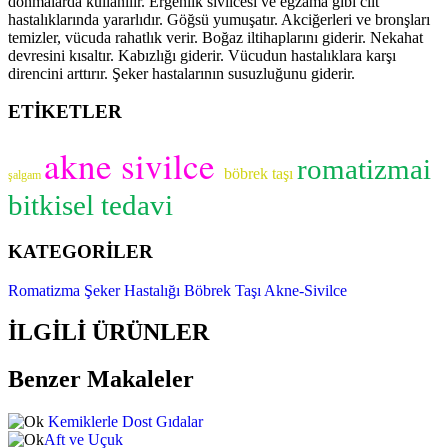
donmalarda kullanılır. Ergenlik sivilcesi ve egzama gibi cilt
hastalıklarında yararlıdır. Göğsü yumuşatır. Akciğerleri ve bronşları
temizler, vücuda rahatlık verir. Boğaz iltihaplarını giderir. Nekahat
devresini kısaltır. Kabızlığı giderir. Vücudun hastalıklara karşı
direncini arttırır. Şeker hastalarının susuzluğunu giderir.
ETİKETLER
akne sivilce
romatizmai
böbrek taşı
şalgam
bitkisel tedavi
KATEGORİLER
Romatizma
Şeker Hastalığı
Böbrek Taşı
Akne-Sivilce
İLGİLİ ÜRÜNLER
Benzer Makaleler
Kemiklerle Dost Gıdalar
Aft ve Uçuk