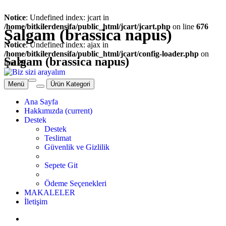
Notice
: Undefined index: jcart in
/home/bitkilerdensifa/public_html/jcart/jcart.php
on line
676
Şalgam (brassica napus)
Notice
: Undefined index: ajax in
/home/bitkilerdensifa/public_html/jcart/config-loader.php
on
Şalgam (brassica napus)
line
29
Menü
Ürün Kategori
Ana Sayfa
Hakkımızda
(current)
Destek
Destek
Teslimat
Güvenlik ve Gizlilik
Sepete Git
Ödeme Seçenekleri
MAKALELER
İletişim