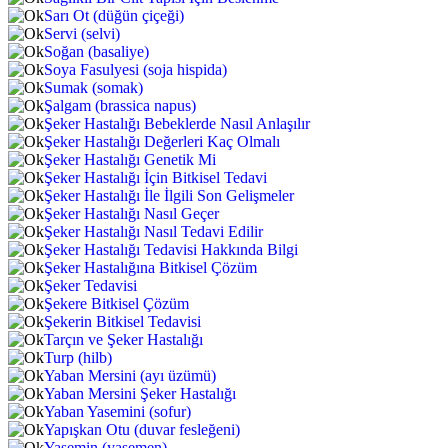
Sarı Ot (düğün çiçeği)
Servi (selvi)
Soğan (basaliye)
Soya Fasulyesi (soja hispida)
Sumak (somak)
Şalgam (brassica napus)
Şeker Hastalığı Bebeklerde Nasıl Anlaşılır
Şeker Hastalığı Değerleri Kaç Olmalı
Şeker Hastalığı Genetik Mi
Şeker Hastalığı İçin Bitkisel Tedavi
Şeker Hastalığı İle İlgili Son Gelişmeler
Şeker Hastalığı Nasıl Geçer
Şeker Hastalığı Nasıl Tedavi Edilir
Şeker Hastalığı Tedavisi Hakkında Bilgi
Şeker Hastalığına Bitkisel Çözüm
Şeker Tedavisi
Şekere Bitkisel Çözüm
Şekerin Bitkisel Tedavisi
Tarçın ve Şeker Hastalığı
Turp (hilb)
Yaban Mersini (ayı üzümü)
Yaban Mersini Şeker Hastalığı
Yaban Yasemini (sofur)
Yapışkan Otu (duvar fesleğeni)
Yasemin (yasemen)