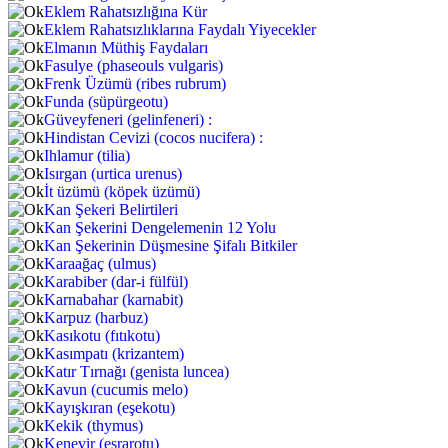
Eklem Rahatsızlığına Kür
Eklem Rahatsızlıklarına Faydalı Yiyecekler
Elmanın Müthiş Faydaları
Fasulye (phaseouls vulgaris)
Frenk Üzümü (ribes rubrum)
Funda (süpürgeotu)
Güveyfeneri (gelinfeneri) :
Hindistan Cevizi (cocos nucifera) :
Ihlamur (tilia)
Isırgan (urtica urenus)
İt üzümü (köpek üzümü)
Kan Şekeri Belirtileri
Kan Şekerini Dengelemenin 12 Yolu
Kan Şekerinin Düşmesine Şifalı Bitkiler
Karaağaç (ulmus)
Karabiber (dar-i fülfül)
Karnabahar (karnabit)
Karpuz (harbuz)
Kasıkotu (fıtıkotu)
Kasımpatı (krizantem)
Katır Tırnağı (genista luncea)
Kavun (cucumis melo)
Kayışkıran (eşekotu)
Kekik (thymus)
Kenevir (esrarotu)