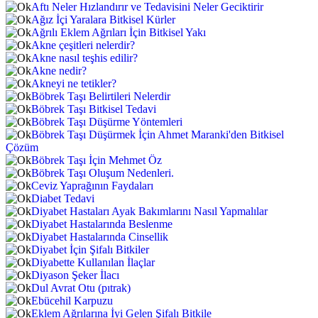
Aftı Neler Hızlandırır ve Tedavisini Neler Geciktirir
Ağız İçi Yaralara Bitkisel Kürler
Ağrılı Eklem Ağrıları İçin Bitkisel Yakı
Akne çeşitleri nelerdir?
Akne nasıl teşhis edilir?
Akne nedir?
Akneyi ne tetikler?
Böbrek Taşı Belirtileri Nelerdir
Böbrek Taşı Bitkisel Tedavi
Böbrek Taşı Düşürme Yöntemleri
Böbrek Taşı Düşürmek İçin Ahmet Maranki'den Bitkisel
Çözüm
Böbrek Taşı İçin Mehmet Öz
Böbrek Taşı Oluşum Nedenleri.
Ceviz Yaprağının Faydaları
Diabet Tedavi
Diyabet Hastaları Ayak Bakımlarını Nasıl Yapmalılar
Diyabet Hastalarında Beslenme
Diyabet Hastalarında Cinsellik
Diyabet İçin Şifalı Bitkiler
Diyabette Kullanılan İlaçlar
Diyason Şeker İlacı
Dul Avrat Otu (pıtrak)
Ebücehil Karpuzu
Eklem Ağrılarına İyi Gelen Şifalı Bitkile