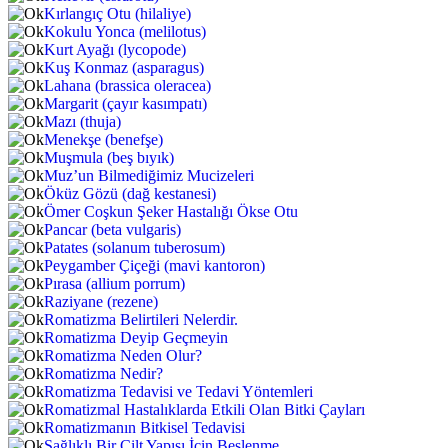
Kırlangıç Otu (hilaliye)
Kokulu Yonca (melilotus)
Kurt Ayağı (lycopode)
Kuş Konmaz (asparagus)
Lahana (brassica oleracea)
Margarit (çayır kasımpatı)
Mazı (thuja)
Menekşe (benefşe)
Muşmula (beş bıyık)
Muz’un Bilmediğimiz Mucizeleri
Öküz Gözü (dağ kestanesi)
Ömer Coşkun Şeker Hastalığı Ökse Otu
Pancar (beta vulgaris)
Patates (solanum tuberosum)
Peygamber Çiçeği (mavi kantoron)
Pırasa (allium porrum)
Raziyane (rezene)
Romatizma Belirtileri Nelerdir.
Romatizma Deyip Geçmeyin
Romatizma Neden Olur?
Romatizma Nedir?
Romatizma Tedavisi ve Tedavi Yöntemleri
Romatizmal Hastalıklarda Etkili Olan Bitki Çayları
Romatizmanın Bitkisel Tedavisi
Sağlıklı Bir Cilt Yapısı İçin Beslenme